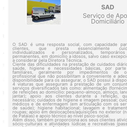
SAD
Serviço de Apo
Domiciliário
O SAD é uma resposta social, com capacidade pa
clientes, que presta essencialmente cuid
individualizados e personalizados, temporári
permanentes, em domicílio a idosos, salvo caso excepci
a considerar pela Diretora Técnica.
Ciente das dificuldades na prestação de cuidados diári
saúde, higiene e necessidades básicas, por part
familiares, geralmente por impedimentos de o
profissional que não possibilitam a conveniente e ade
disponibilidade para os assegurar, o SAD possui à dispo
4 viaturas que asseguram a prestação de um conjun
serviços diversificados tais como: alimentação (forneci
de refeições ao domicílio: pequeno-almoço, almoço, lan
jantar); apoio aos clientes durante a refeição, q
necessário; cuidados de higiene e imagem pessoal; cui
médicos e de enfermagem (em articulação com os ser
de saúde); higiene habitacional; lavagem e tratamen
roupas; apoio em deslocações/aquisições no exterior (na
de Pataias) e apoio técnico ao nível psico-social.
Além disso, também proporciona aos seus clientes ativi
sócio-culturais e atividades lúdicas e recreativas (pass